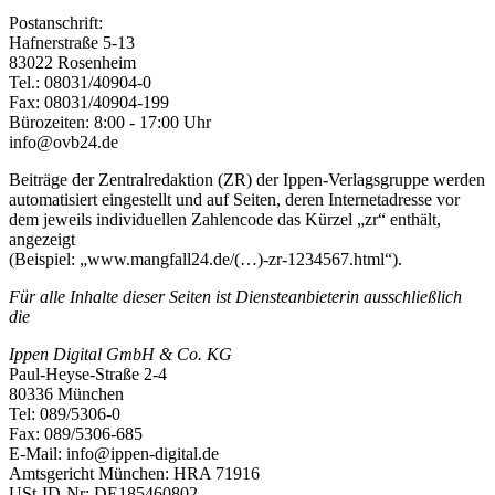
Postanschrift:
Hafnerstraße 5-13
83022 Rosenheim
Tel.: 08031/40904-0
Fax: 08031/40904-199
Bürozeiten: 8:00 - 17:00 Uhr
info@ovb24.de
Beiträge der Zentralredaktion (ZR) der Ippen-Verlagsgruppe werden
automatisiert eingestellt und auf Seiten, deren Internetadresse vor
dem jeweils individuellen Zahlencode das Kürzel „zr“ enthält,
angezeigt
(Beispiel: „www.mangfall24.de/(…)-zr-1234567.html“).
Für alle Inhalte dieser Seiten ist Diensteanbieterin ausschließlich
die
Ippen Digital GmbH & Co. KG
Paul-Heyse-Straße 2-4
80336 München
Tel: 089/5306-0
Fax: 089/5306-685
E-Mail: info@ippen-digital.de
Amtsgericht München: HRA 71916
USt-ID-Nr: DE185460802