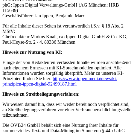
phG: Ippen Digital Verwaltungs-GmbH (AG München; HRB
115639)
Geschäftsführer: Jan Ippen, Benjamin Marx
Für alle Inhalte dieser Seiten ist verantwortlich i.S.v. § 18 Abs. 2
MStV:
Chefredakteur Markus Knall, c/o Ippen Digital GmbH & Co. KG,
Paul-Heyse-Str. 2 - 4, 80336 München
Hinweis zur Nutzung von KI:
Einige der von Redakteuren verfassten Inhalte wurden anschließend
nach eigenem Ermessen mit KI-Sprachmodellen optimiert. Alle
Informationen wurden sorgfältig überprüft. Mehr zu unseren KI-
Prinzipien finden Sie hier:
https://www.ippen.media/news/ki-
prinzipien-ippen-digital-92499187.html
Hinweis zu Streitbeilegungsverfahren:
Wir weisen darauf hin, dass wir weder bereit noch verpflichtet sind,
an Streitbeilegungsverfahren vor einer Verbraucherschlichtungsstelle
teilzunehmen.
Die OVB24 GmbH behält sich eine Nutzung ihrer Inhalte für
kommerzielles Text- und Data-Mining im Sinne von § 44b UrhG