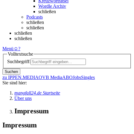
Kreuzworträtsel
Wordle Archiv
schließen
Podcasts
schließen
schließen
schließen
schließen
Menü
☺
?
Volltextsuche
Suchbegriff:
Suchen
zu IPPEN.MEDIA
OVB Media
ABO
Jobs
Singles
Sie sind hier:
mangfall24.de Startseite
Über uns
Impressum
Impressum