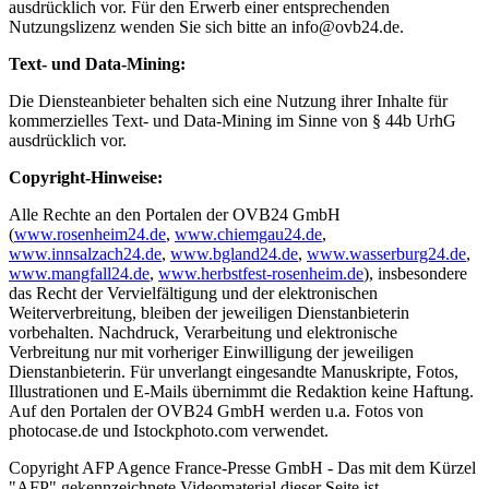
ausdrücklich vor. Für den Erwerb einer entsprechenden
Nutzungslizenz wenden Sie sich bitte an info@ovb24.de.
Text- und Data-Mining:
Die Diensteanbieter behalten sich eine Nutzung ihrer Inhalte für
kommerzielles Text- und Data-Mining im Sinne von § 44b UrhG
ausdrücklich vor.
Copyright-Hinweise:
Alle Rechte an den Portalen der OVB24 GmbH
(
www.rosenheim24.de
,
www.chiemgau24.de
,
www.innsalzach24.de
,
www.bgland24.de
,
www.wasserburg24.de
,
www.mangfall24.de
,
www.herbstfest-rosenheim.de
), insbesondere
das Recht der Vervielfältigung und der elektronischen
Weiterverbreitung, bleiben der jeweiligen Dienstanbieterin
vorbehalten. Nachdruck, Verarbeitung und elektronische
Verbreitung nur mit vorheriger Einwilligung der jeweiligen
Dienstanbieterin. Für unverlangt eingesandte Manuskripte, Fotos,
Illustrationen und E-Mails übernimmt die Redaktion keine Haftung.
Auf den Portalen der OVB24 GmbH werden u.a. Fotos von
photocase.de und Istockphoto.com verwendet.
Copyright AFP Agence France-Presse GmbH - Das mit dem Kürzel
"AFP" gekennzeichnete Videomaterial dieser Seite ist