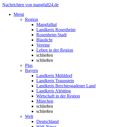
Nachrichten von mangfall24.de
Menü
Region
Mangfalltal
Landkreis Rosenheim
Rosenheim Stadt
Blaulicht
Vereine
Leben in der Region
schließen
schließen
Plus
Bayern
Landkreis Mühldorf
Landkreis Traunstein
Landkreis Berchtesgadener Land
Landkreis Altötting
Wirtschaft in der Region
München
schließen
schließen
Welt
Deutschland
Welt-News